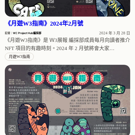
《月遊W3指南》2024年2月號
2024 年 3 月 28 日
記者：
WΞ Project Hub編採部
《月遊W3指南》是 Ｗ3展報 編採部成員每月向讀者推介
NFT 項目的有趣時刻。2024 年 2 月號將會大家…
月遊W3指南