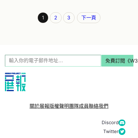
1
2
3
下一頁
輸
免費訂閱《W
入
你
的
電
子
關於展報
版權聲明
團隊成員
聯絡我們
郵
件
Discord
地
Twitter
址…