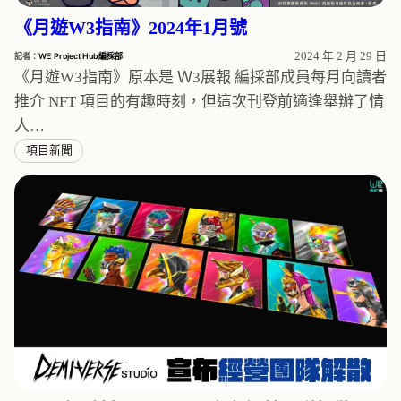
《月遊W3指南》2024年1月號
2024 年 2 月 29 日
記者：
WΞ Project Hub編採部
《月遊W3指南》原本是 Ｗ3展報 編採部成員每月向讀者
推介 NFT 項目的有趣時刻，但這次刊登前適逢舉辦了情
人…
項目新聞