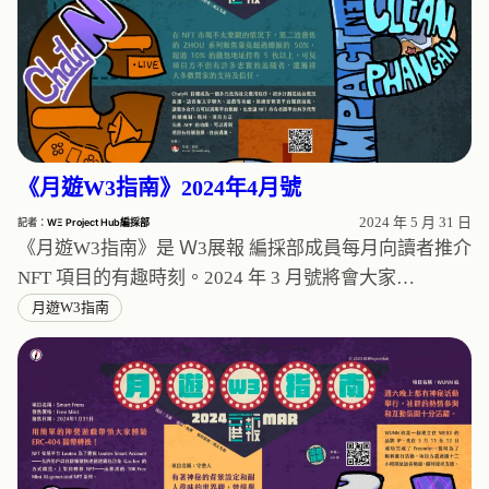
《月遊W3指南》2024年4月號
2024 年 5 月 31 日
記者：
WΞ Project Hub編採部
《月遊W3指南》是 Ｗ3展報 編採部成員每月向讀者推介
NFT 項目的有趣時刻。2024 年 3 月號將會大家…
月遊W3指南