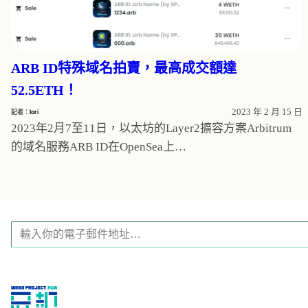
ARB ID特殊域名拍賣，最高成交額達
52.5ETH！
2023 年 2 月 15 日
記者：
lori
2023年2月7至11日，以太坊的Layer2擴容方案Arbitrum
的域名服務ARB ID在OpenSea上…
輸
入
你
的
電