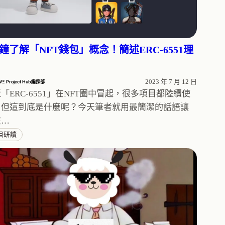
分鐘了解「NFT錢包」概念！簡述ERC-6551理
2023 年 7 月 12 日
WΞ Project Hub編採部
「ERC-6551」在NFT圈中冒起，很多項目都陸續使
，但這到底是什麼呢？今天筆者就用最簡潔的話語讓
在…
目研讀