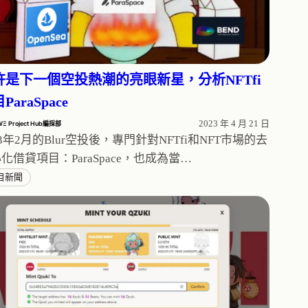
許是下一個空投熱潮的亮眼新星，分析NFTfi
ParaSpace
2023 年 4 月 21 日
WΞ Project Hub編採部
23年2月的Blur空投後，專門針對NFTfi和NFT市場的去
化借貸項目：ParaSpace，也成為當…
目新聞