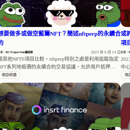
想要做多或做空藍籌NFT？簡述nftperp的永續合
或
約
項目
2023 年 6 月 14 日
記者：
WΞ Project Hub編採部
記者：
跟其他NFTfi項目比較，nftperp特別之處是利用追蹤指定
20
NFT系列地板價的永續合約交易協議，允許用戶抵押…
中心
項目研讀
項