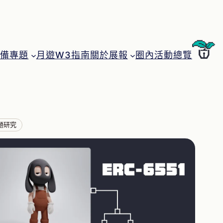
月遊W3指南
圈內活動總覽
特備專題
關於展報
題研究