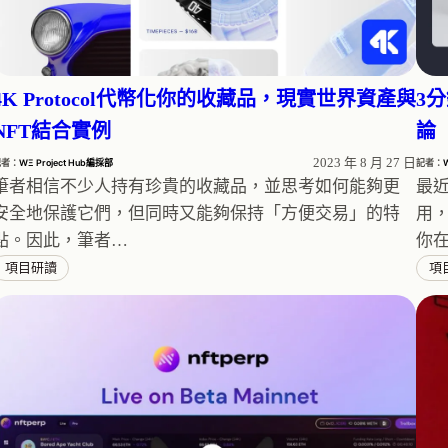
4K Protocol代幣化你的收藏品，現實世界資產與
3
NFT結合實例
論
2023 年 8 月 27 日
記者：
WΞ Project Hub編採部
記者：
筆者相信不少人持有珍貴的收藏品，並思考如何能夠更
最近
安全地保護它們，但同時又能夠保持「方便交易」的特
用
點。因此，筆者…
你
項目研讀
項