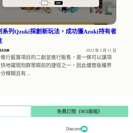
創系列Qzuki採創新玩法，成功獲Azuki持有者
注
2023 年 2 月 11 日
熊太先森
於進行藍籌項目的二創並進行販售，是一條可以讓項
更快地躍現到群眾眼前的捷徑之一，因此儘管版權界
十分模糊且有…
免費訂閱《W3展報》
Discord