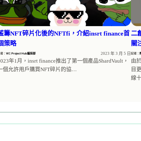
藍籌NFT碎片化後的NFTfi，介紹insrt finance首
二
個策略
關
2023 年 3 月 5 日
記者：
WΞ Project Hub編採部
記者：
2023年1月，insrt finance推出了第一個產品ShardVault，
由
一個允許用戶購買NFT碎片的協…
目
線