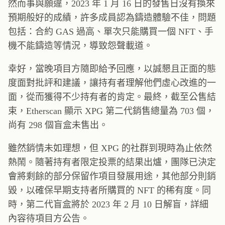
然而事與願違，2023 年 1 月 16 日的發售日沒有換來
預期般好的成績，許多成員認為鑄造體驗不佳，問題
包括：合約 GAS 過高、單次只能購買一個 NFT、手
機不能鑄造等情況，導致怨聲載道。
幸好，當晚項目方隨即給予回應，以誠懇且正面的態
度面對批評和建議，讓持有者理解他們虛心改進的一
面，從而獲得不少持有者的肯定。最終，截至公售結
束，Etherscan 顯示 XPG 第二代銷售總量為 703 個，
尚有 298 個盲盒未售出。
雖然銷情未如理想，但 XPG 的社群到現時為止依然
熱鬧。隨著持有者限定投票的結果出爐，團隊已決定
會將剩餘的部分保留作項目發展用途，其他部分則銷
毀，以確保早期支持者所購買的 NFT 的稀有度。同
時，第二代盲盒將於 2023 年 2 月 10 日解盲，詳細
內容待項目方公告。