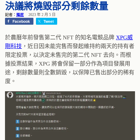
決議將燒毀部分剩餘數量
記者：
摳屁
2023 年 2 月 5 日
Facebook
Tweet
於農曆年前發售第二代 NFT 的知名電競品牌
XPG威
剛科技
，近日因未能完售而發起維持約兩天的持有者
限定投票，以決定未售完的第二代 NFT 去向。而根
據投票結果，XPG 將會保留一部分作為項目發展用
途，剩餘數量則全數銷毀，以保障已售出部分的稀有
度。