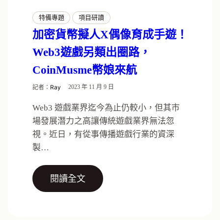
特備專題
項目研讀
加密貨幣擬人X偶像育成手遊！
Web3遊戲另類出圈路，
CoinMusme幣娘來航
記者：
Ray
2023 年 11 月 9 日
Web3 遊戲業界迄今為止仍較小，但其巿
場發展潛力之高讓傳統遊戲業界無法忽
視。近日，有從事傳播遊戲行業的資深
製…
閱讀全文