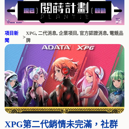
項目新
XPG
, 
二代消息
, 
企業項目
, 
官方認證消息
, 
電競品
>
聞
牌
XPG第二代銷情未完滿，社群