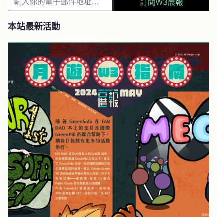
訂閱W3展報
入
你
本站最新活動
的
電
子
郵
件
地
址
…