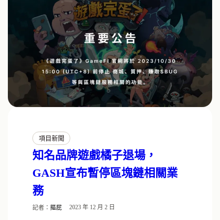
項目新聞
知名品牌遊戲橘子退場，
GASH宣布暫停區塊鏈相關業
務
記者：
摳屁
2023 年 12 月 2 日