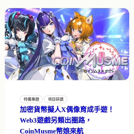
特備專題
項目研讀
加密貨幣擬人X偶像育成手遊！
Web3遊戲另類出圈路，
CoinMusme幣娘來航