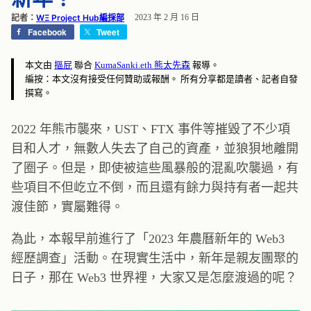
記者：
WΞ Project Hub編採部
2023 年 2 月 16 日
Facebook
Tweet
本文由
摳屁
聯合
KumaSanki.eth 熊太先森
報導。
編按：本文沒有接受任何贊助或報酬。 所有分享都是讀者、記者自發
撰寫。
2022 年熊市襲來，UST、FTX 事件等摧毀了不少項
目和人才，無數人失去了自己的資產，並狼狽地離開
了圈子。但是，即使被這些風暴般的混亂吹襲過，有
些項目不但屹立不倒，而且還有餘力與持有者一起共
渡佳節，實屬難得。
為此，本報早前進行了「2023 年農曆新年的 Web3
經歷調查」活動。在現實生活中，新年是親友團聚的
日子，那在 Web3 世界裡，大家又是怎麼渡過的呢？