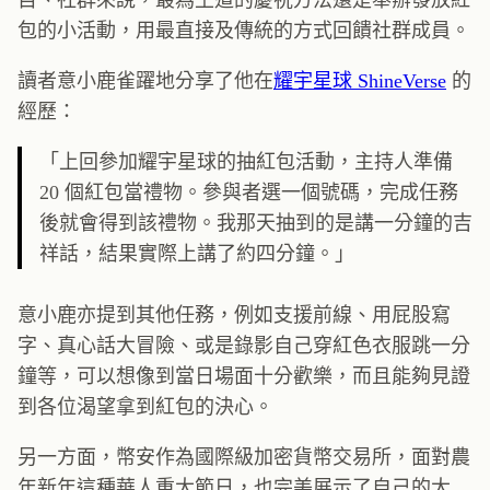
目、社群來說，最為王道的慶祝方法還是舉辦發放紅
包的小活動，用最直接及傳統的方式回饋社群成員。
讀者意小鹿雀躍地分享了他在
耀宇星球 ShineVerse
的
經歷：
「上回參加耀宇星球的抽紅包活動，主持人準備
20 個紅包當禮物。參與者選一個號碼，完成任務
後就會得到該禮物。我那天抽到的是講一分鐘的吉
祥話，結果實際上講了約四分鐘。」
意小鹿亦提到其他任務，例如支援前線、用屁股寫
字、真心話大冒險、或是錄影自己穿紅色衣服跳一分
鐘等，可以想像到當日場面十分歡樂，而且能夠見證
到各位渴望拿到紅包的決心。
另一方面，幣安作為國際級加密貨幣交易所，面對農
年新年這種華人重大節日，也完美展示了自己的大