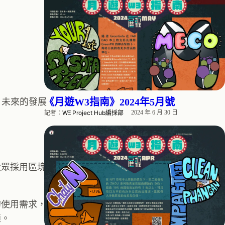
《月遊W3指南》2024年5月號
T 未來的發展
記者：
WΞ Project Hub編採部
2024 年 6 月 30 日
大眾採用區塊
的使用需求，
鏈。