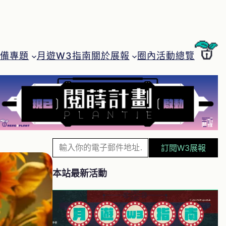
月遊W3指南
圈內活動總覽
特備專題
關於展報
輸
訂閱W3展報
入
你
本站最新活動
的
電
子