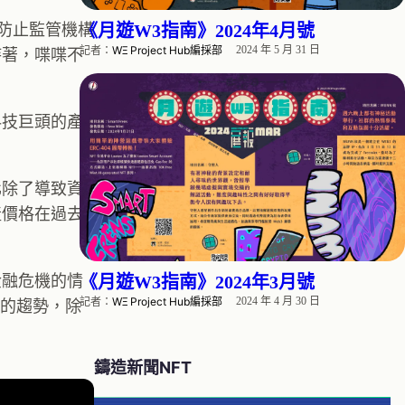
《月遊W3指南》2024年4月號
並防止監管機構
記者：
WΞ Project Hub編採部
2024 年 5 月 31 日
持著，喋喋不
科技巨頭的產
化除了導致資
產價格在過去
金融危機的情
《月遊W3指南》2024年3月號
記者：
WΞ Project Hub編採部
2024 年 4 月 30 日
漲的趨勢，除
鑄造新聞
NFT