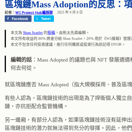
區塊鏈Mass Adoption的反
記者：
WΞ Project Hub編採部
2023 年 9 月 8 日
Facebook
Tweet
本文為
Shan Scarlet
的
投稿
，由熊太先森編輯。
本文所有收益的 80% 將會分給 Shan Scarlet，20% 用於《W3展報》
本文不包含任何投資建議，進行任何購買或投資行為前記得 DYOR。
編輯的話
：Mass Adopted 的議題也與 NFT
何去何從。
就區塊鏈應否 Mass Adopted（指大規模採用、
有些人認為，區塊鏈技術的出現是為了捍衛個人獨立自
鏈，亦抗拒配合監管機構。
另一邊廂，有部分人認為，如果區塊鏈技術沒有延伸出
區塊鏈技術的潛力就無法得到充分的發揮。因此，他們