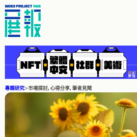
>
專題研究
市場探討
, 
心得分享
, 
筆者見聞