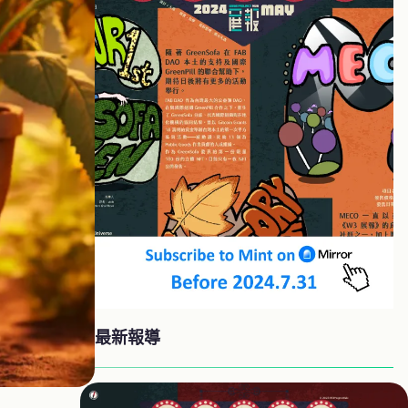
郵
件
地
址
…
最新報導