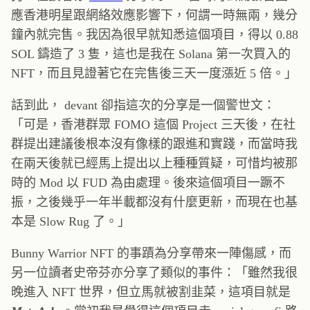
應香港明星跟網絡效應影響下，何謂一時無兩，幾分
鐘內就完售。我因為很早就知悉這個項目，得以 0.88
SOL 鑄造了 3 隻，這也是我在 Solana 第一次買入的
NFT，而且見證著它在完售後三天一度漲近 5 倍。」
話到此， devant 卻指這次的分享是一個警世文：
「可是，香港群眾 FOMO 這個 Project 三天後，在社
群提出建議後根本沒有像樣的跟進和實踐，而當時我
在兩天後就已經馬上提出以上種種質疑，可惜均被那
時的 Mod 以 FUD 為由處理。後來這個項目一蹶不
振，之後幾乎一年半載都沒有什麼更新，而現在也基
本是 Slow Rug 了。」
Bunny Warrior NFT 的事蹟為分享帶來一陣傷感，而
另一位讀者史帝芬亦分享了類似的事件：「雖然我很
晚進入 NFT 世界，但立馬就被割韭菜，這項目就是