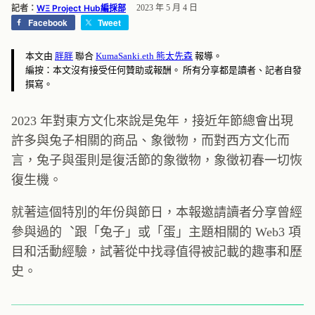
記者：
WΞ Project Hub編採部
2023 年 5 月 4 日
Facebook
Tweet
本文由
胖胖
聯合
KumaSanki.eth 熊太先森
報導。
編按：本文沒有接受任何贊助或報酬。 所有分享都是讀者、記者自發
撰寫。
2023 年對東方文化來說是兔年，接近年節總會出現
許多與兔子相關的商品、象徵物，而對西方文化而
言，兔子與蛋則是復活節的象徵物，象徵初春一切恢
復生機。
就著這個特別的年份與節日，本報邀請讀者分享曾經
參與過的︑跟「兔子」或「蛋」主題相關的 Web3 項
目和活動經驗，試著從中找尋值得被記載的趣事和歷
史。