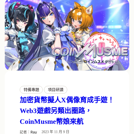
特備專題
項目研讀
加密貨幣擬人X偶像育成手遊！
Web3遊戲另類出圈路，
CoinMusme幣娘來航
記者：
Ray
2023 年 11 月 9 日