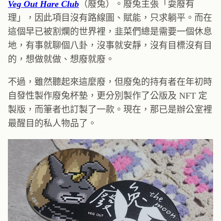
Veg Out Hare Club
（廢兔）。廢兔主張「耍廢有
理」，因此項目沒有路線圖、賦能，只求躺平。而在
這個早已被割爛的世界裡，韭菜們總是需要一個休息
地，有事就聊個八卦，沒事就安靜，沒有目標沒有目
的，想做就做、想廢就廢。
不過，雖然聽起來這麼廢，但廢兔的持有者在年初時
自發性製作廢兔杯墊，更分別製作了公版及 NFT 定
製版，而筆者也訂製了一款。現在，那已是辦公室裡
最醒目的私人物品了。