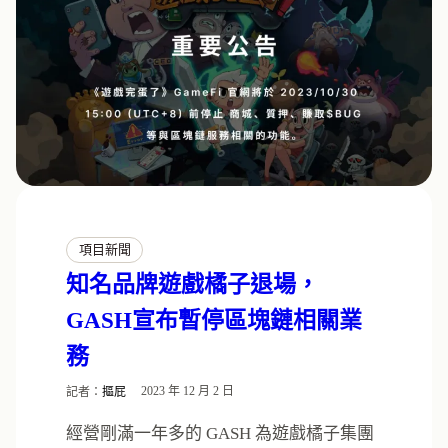
項目新聞
知名品牌遊戲橘子退場，
GASH宣布暫停區塊鏈相關業
務
記者：
摳屁
2023 年 12 月 2 日
經營剛滿一年多的 GASH 為遊戲橘子集團