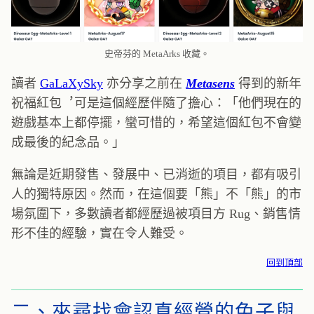
史帝芬的 MetaArks 收藏。
讀者
GaLaXySky
亦分享之前在
Metasens
得到的新年
祝福紅包︐可是這個經歷伴隨了擔心：「他們現在的
遊戲基本上都停擺，蠻可惜的，希望這個紅包不會變
成最後的紀念品。」
無論是近期發售、發展中、已消逝的項目，都有吸引
人的獨特原因。然而，在這個要「熊」不「熊」的市
場氛圍下，多數讀者都經歷過被項目方 Rug、銷售情
形不佳的經驗，實在令人難受。
回到頂部
二、來尋找會認真經營的兔子與